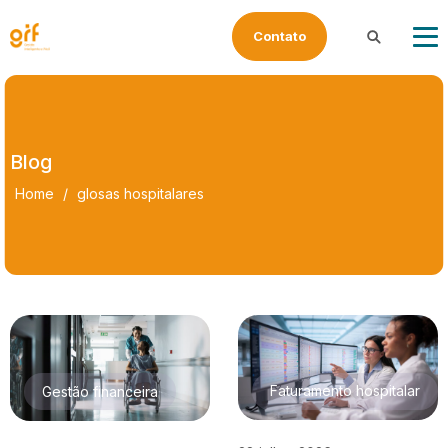
Contato
Buscar
Blog
Home
/
glosas hospitalares
Faturamento hospitalar
Gestão financeira