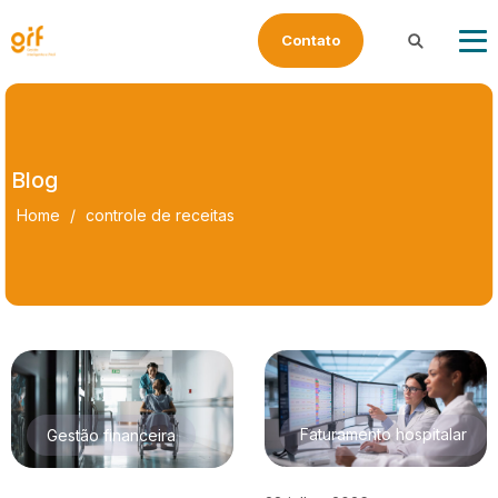
Contato
Buscar
Blog
Home
/
controle de receitas
Faturamento hospitalar
Gestão financeira